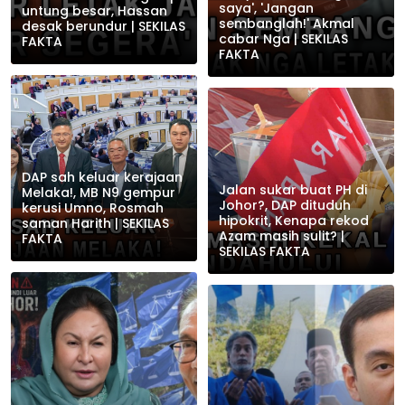
saya', 'Jangan
untung besar, Hassan
sembanglah!' Akmal
desak berundur | SEKILAS
cabar Nga | SEKILAS
FAKTA
FAKTA
DAP sah keluar kerajaan
Jalan sukar buat PH di
Melaka!, MB N9 gempur
Johor?, DAP dituduh
kerusi Umno, Rosmah
hipokrit, Kenapa rekod
saman Harith | SEKILAS
Azam masih sulit? |
FAKTA
SEKILAS FAKTA