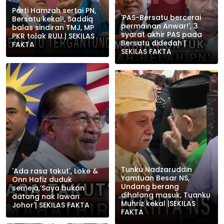
Parti Hamzah sertai PN,
'PAS-Bersatu bercerai
Bersatu kekal!, Saddiq
permainan Anwar!', 3
balas sindiran TMJ, MP
syarat akhir PAS pada
PKR tolak RUU | SEKILAS
Bersatu didedah |
FAKTA
SEKILAS FAKTA
Tunku Nadzaruddin
'Ada rasa takut', Loke &
Yamtuan Besar NS,
Onn Hafiz duduk
Undang berang
semeja,’Saya bukan
dihalang masuk, Tuanku
datang nak lawan
Muhriz kekal |SEKILAS
Johor'| SEKILAS FAKTA
FAKTA