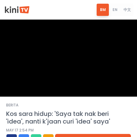
BM
EN
中文
BERITA
Kos sara hidup: 'Saya tak nak beri
'idea', nanti k'jaan curi 'idea' saya'
MAY 17 2:54 PM