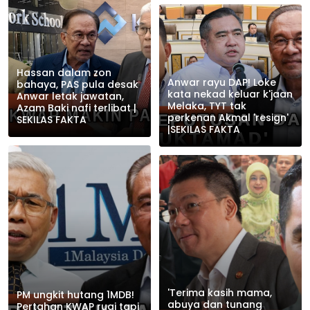
Hassan dalam zon
Anwar rayu DAP! Loke
bahaya, PAS pula desak
kata nekad keluar k'jaan
Anwar letak jawatan,
Melaka, TYT tak
Azam Baki nafi terlibat |
perkenan Akmal 'resign'
SEKILAS FAKTA
|SEKILAS FAKTA
'Terima kasih mama,
PM ungkit hutang 1MDB!
abuya dan tunang
Pertahan KWAP rugi tapi