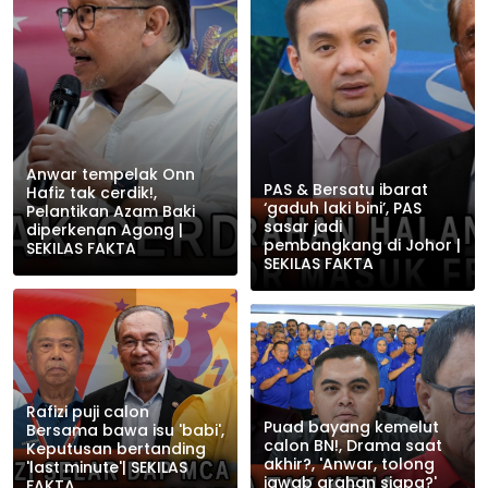
Anwar tempelak Onn
PAS & Bersatu ibarat
Hafiz tak cerdik!,
‘gaduh laki bini’, PAS
Pelantikan Azam Baki
sasar jadi
diperkenan Agong |
pembangkang di Johor |
SEKILAS FAKTA
SEKILAS FAKTA
Rafizi puji calon
Puad bayang kemelut
Bersama bawa isu 'babi',
calon BN!, Drama saat
Keputusan bertanding
akhir?, 'Anwar, tolong
'last minute'| SEKILAS
jawab arahan siapa?'
FAKTA