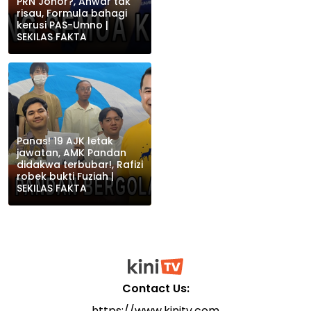
PRN Johor?, Anwar tak
risau, Formula bahagi
kerusi PAS-Umno |
SEKILAS FAKTA
Panas! 19 AJK letak
jawatan, AMK Pandan
didakwa terbubar!, Rafizi
robek bukti Fuziah |
SEKILAS FAKTA
Contact Us:
https://www.kinitv.com