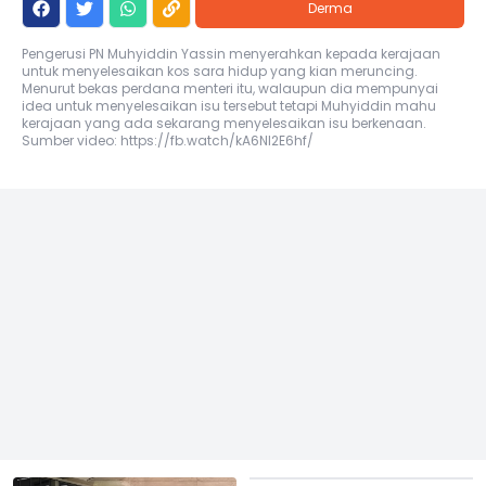
Derma
Pengerusi PN Muhyiddin Yassin menyerahkan kepada kerajaan
untuk menyelesaikan kos sara hidup yang kian meruncing.
Menurut bekas perdana menteri itu, walaupun dia mempunyai
idea untuk menyelesaikan isu tersebut tetapi Muhyiddin mahu
kerajaan yang ada sekarang menyelesaikan isu berkenaan.
Sumber video: https://fb.watch/kA6NI2E6hf/