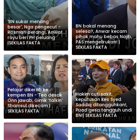
'BN sukar menang
BN bakal menang
besar', Nga pengecut -
selesa?, Anwar kecam
Rosmah berang!, Anwar
pihak mahu bebas Najib,
rayu beri PH peluang
PAS mengelirukan! |
|SEKILAS FAKTA
SEKILAS FAKTA
Pelajar dikerah ke
Hakim cuti sakit,
kempen BN - Teo desak
keputusan kes Syed
Onn jawab, Gimik ‘talkin’
Saddiq ditangguhkan!,
Shamsul dikecam |
Puad gesa tangguh undi
SEKILAS FAKTA
BN!| SEKILAS FAKTA